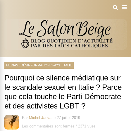
MÉDIAS : DÉSINFORMATION
/
PAYS : ITALIE
Pourquoi ce silence médiatique sur
le scandale sexuel en Italie ? Parce
que cela touche le Parti Démocrate
et des activistes LGBT ?
Par
Michel Janva
le
27 juillet 2019
Les commentaires sont fermés
/
2371 vues