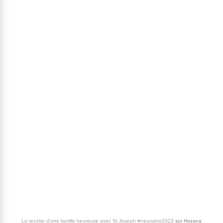
La recette d'une famille heureuse avec St Joseph #neuvaine2023
sur
Hozana