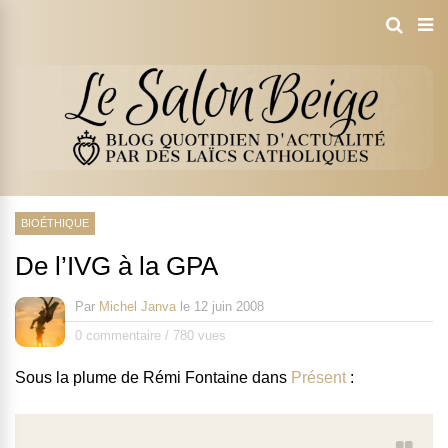
BIOÉTHIQUE
De l’IVG à la GPA
Par
Michel Janva
le
12 juin 2008
0 commentaire
/
780 vues
Sous la plume de Rémi Fontaine dans
Présent
: