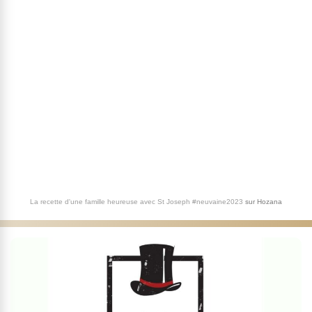
La recette d'une famille heureuse avec St Joseph #neuvaine2023
sur
Hozana