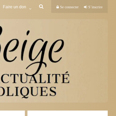
Faire un don
Se connecter
S’inscrire