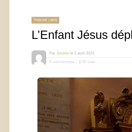
TRIBUNE LIBRE
L’Enfant Jésus dépl
Par
Jerome
le
1 avril 2023
0 commentaire
/
1136 vues