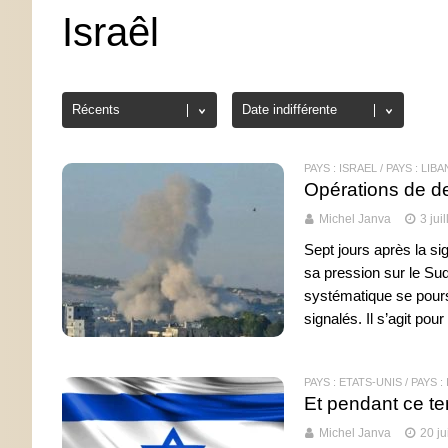
Israêl
PAYS : ISRAËL
/
PAYS : LIBA
Opérations de de
Michel Janva
3 jui
Sept jours après la sig
sa pression sur le Sud
systématique se pours
signalés. Il s’agit pour
PAYS : ETATS-UNIS
/
PAYS :
Et pendant ce te
Michel Janva
20 j