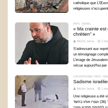
catholique que L’Œuvre
religieuses s’occupen
PAYS : ISRAËL
« Ma crainte est
chrétien” »
Michel Janva
2 ma
S’adressant aux représ
un témoignage complet 
L’image de Jérusalem 
vécue aujourd’hui par 
CATHOPHOBIE
/
PAYS : IS
Sadisme israélie
Michel Janva
1 ma
Une religieuse a été v
תקיפת הנזירה אתמול באזור קבר דוד בירושלים – שוטרי מרחב דוד איתרו את החשוד (36) ועצרו אותו בחשד