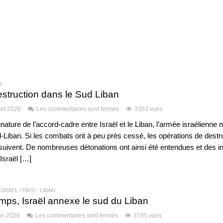
N
struction dans le Sud Liban
llet 2026
Les commentaires sont fermés
3353 vues
nature de l’accord-cadre entre Israël et le Liban, l’armée israélienne 
-Liban. Si les combats ont à peu près cessé, les opérations de destr
uivent. De nombreuses détonations ont ainsi été entendues et des i
 Israël […]
 ISRAËL
/
PAYS : LIBAN
mps, Israël annexe le sud du Liban
uin 2026
Les commentaires sont fermés
3785 vues