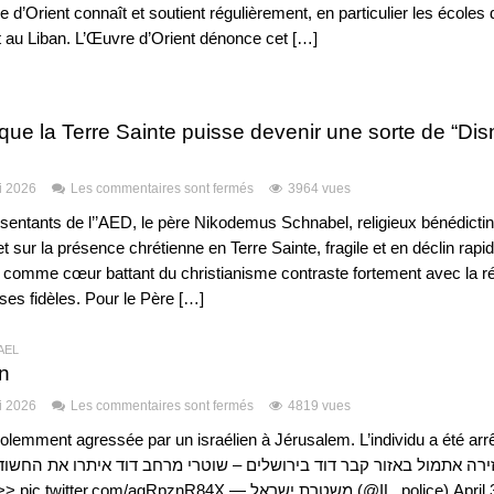
 d’Orient connaît et soutient régulièrement, en particulier les écoles 
t au Liban. L’Œuvre d’Orient dénonce cet […]
 que la Terre Sainte puisse devenir une sorte de “Di
i 2026
Les commentaires sont fermés
3964 vues
entants de l’’AED, le père Nikodemus Schnabel, religieux bénédictin,
sur la présence chrétienne en Terre Sainte, fragile et en déclin rapid
comme cœur battant du christianisme contraste fortement avec la ré
ses fidèles. Pour le Père […]
RAËL
n
i 2026
Les commentaires sont fermés
4819 vues
iolemment agressée par un israélien à Jérusalem. L’individu a été arrê
לתקיפה ממניע גזעני >>> pic.twitter.com/agRpznR84X — משטרת ישראל 