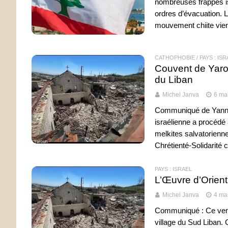
nombreuses frappes is
ordres d’évacuation. L
mouvement chiite vien
CATHOPHOBIE
/
PAYS : IS
Couvent de Yarou
du Liban
Michel Janva
6 ma
Communiqué de Yann Ba
israélienne a procédé 
melkites salvatorienn
Chrétienté-Solidarité 
PAYS : ISRAËL
L’Œuvre d’Orient
Michel Janva
4 ma
Communiqué : Ce vendr
village du Sud Liban. 