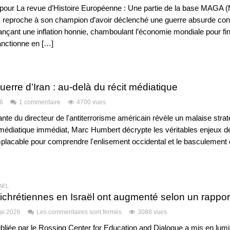
 pour La revue d’Histoire Européenne : Une partie de la base MAGA 
 reproche à son champion d’avoir déclenché une guerre absurde contr
relançant une inflation honnie, chamboulant l’économie mondiale pour fin
anctionne en […]
erre d’Iran : au-delà du récit médiatique
6
1 commentaire
4700 vues
te du directeur de l'antiterrorisme américain révèle un malaise stra
t médiatique immédiat, Marc Humbert décrypte les véritables enjeux de
mplacable pour comprendre l'enlisement occidental et le basculement d
RAËL
ichrétiennes en Israël ont augmenté selon un rappor
ai 2026
Les commentaires sont fermés
3088 vues
bliée par le Rossing Center for Education and Dialogue a mis en lumi