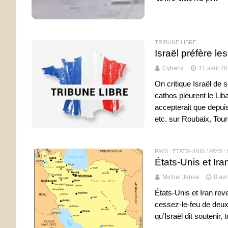
TRIBUNE LIBRE
Israël préfère le
Cyberix
11 avril 2
On critique Israël de
cathos pleurent le Liba
accepterait que depui
etc. sur Roubaix, Tour
PAYS : ETATS-UNIS
/
PAYS :
États-Unis et Ira
Michel Janva
8 avr
États-Unis et Iran rev
cessez-le-feu de deux
qu’Israël dit soutenir,