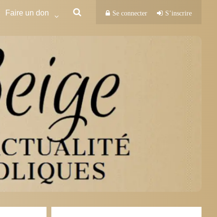
Faire un don
Se connecter
S’inscrire