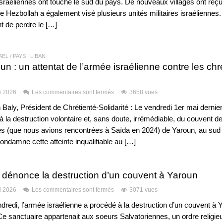
raéliennes ont touché le sud du pays. De nouveaux villages ont reç
e Hezbollah a également visé plusieurs unités militaires israéliennes.
t de perdre le […]
RAËL
/
PAYS : LIBAN
n : un attentat de l’armée israélienne contre les chr
i 2026
Les commentaires sont fermés
3658 vues
ly, Président de Chrétienté-Solidarité : Le vendredi 1er mai dernier
à la destruction volontaire et, sans doute, irrémédiable, du couvent 
es (que nous avions rencontrées à Saïda en 2024) de Yaroun, au sud 
condamne cette atteinte inqualifiable au […]
 dénonce la destruction d’un couvent à Yaroun
i 2026
Les commentaires sont fermés
3071 vues
edi, l’armée israélienne a procédé à la destruction d’un couvent à 
Ce sanctuaire appartenait aux soeurs Salvatoriennes, un ordre religie