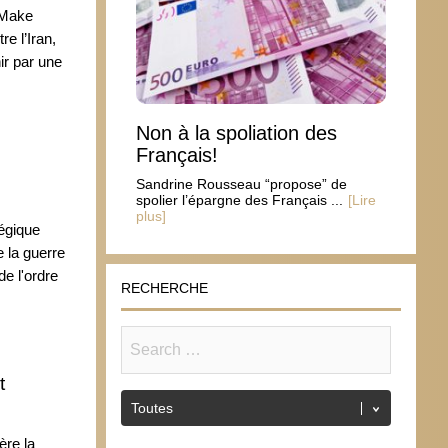
(Make
e l’Iran,
ir par une
Non à la spoliation des
Français!
Sandrine Rousseau “propose” de
spolier l’épargne des Français ...
[Lire
plus]
tégique
 la guerre
e l'ordre
RECHERCHE
t
ère la