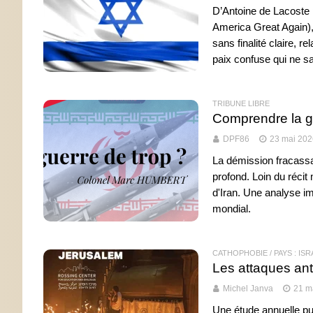
D’Antoine de Lacoste
America Great Again),
sans finalité claire, 
paix confuse qui ne s
TRIBUNE LIBRE
Comprendre la gu
DPF86
23 mai 202
La démission fracassan
profond. Loin du réci
d'Iran. Une analyse i
mondial.
CATHOPHOBIE
/
PAYS : IS
Les attaques ant
Michel Janva
21 m
Une étude annuelle pu