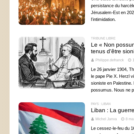
persistance du harcèl
Jérusalem-Est en 202
l'intimidation.
TRIBUNE LIBRE
Le « Non possumu
tenus d’être sion
Philippe.defranck
Le 26 janvier 1904, T
le pape Pie X. Herzl v
sioniste en Palestine.
possumus. Nous ne p
PAYS : LIBAN
Liban : La guerr
Michel Janva
8 ma
Le cessez-le-feu du 16