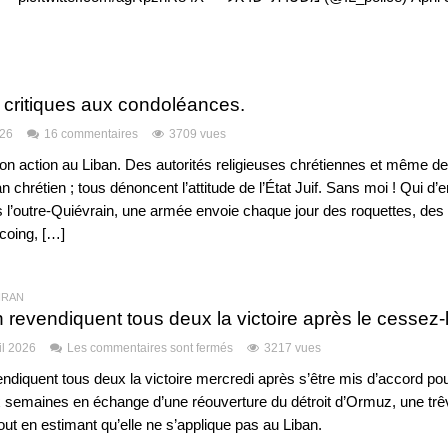
s critiques aux condoléances.
026
16 commentaires
3709 vues
 son action au Liban. Des autorités religieuses chrétiennes et même d
n chrétien ; tous dénoncent l’attitude de l’État Juif. Sans moi ! Qui d’
s l’outre-Quiévrain, une armée envoie chaque jour des roquettes, des
coing, […]
 IRAN
n revendiquent tous deux la victoire après le cessez-
il 2026
Les commentaires sont fermés
3217 vues
endiquent tous deux la victoire mercredi après s’être mis d’accord po
 semaines en échange d’une réouverture du détroit d’Ormuz, une trê
 tout en estimant qu’elle ne s’applique pas au Liban.