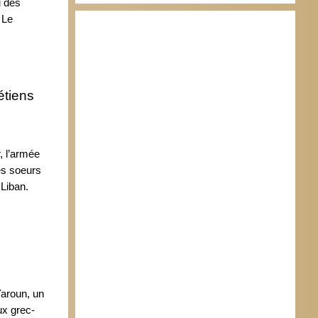
u des
 Le
étiens
, l’armée
des soeurs
Liban.
Yaroun, un
ux grec-