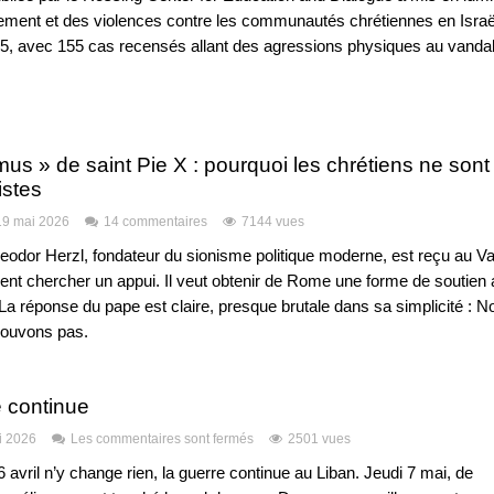
ement et des violences contre les communautés chrétiennes en Israël
5, avec 155 cas recensés allant des agressions physiques au vandal
s » de saint Pie X : pourquoi les chrétiens ne sont
istes
19 mai 2026
14 commentaires
7144 vues
heodor Herzl, fondateur du sionisme politique moderne, est reçu au Va
ient chercher un appui. Il veut obtenir de Rome une forme de soutien 
 La réponse du pape est claire, presque brutale dans sa simplicité : N
ouvons pas.
e continue
i 2026
Les commentaires sont fermés
2501 vues
 avril n’y change rien, la guerre continue au Liban. Jeudi 7 mai, de