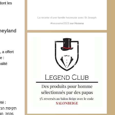
dont les
La recette d'une famille heureuse avec St Joseph
#neuvaine2023
sur
Hozana
sneyland
 a offert
e :
alité
té :
(@IL_police) April 30, 2026