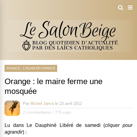
FRANCE : L'ISLAM EN FRANCE
Orange : le maire ferme une
mosquée
Par
Michel Janva
le
23 avril 2012
2 commentaires
/
775 vues
Lu dans Le Dauphiné Libéré de samedi (
cliquer pour
agrandir
) :