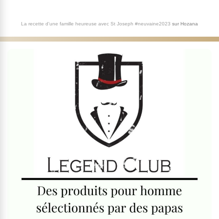
La recette d'une famille heureuse avec St Joseph #neuvaine2023
sur
Hozana