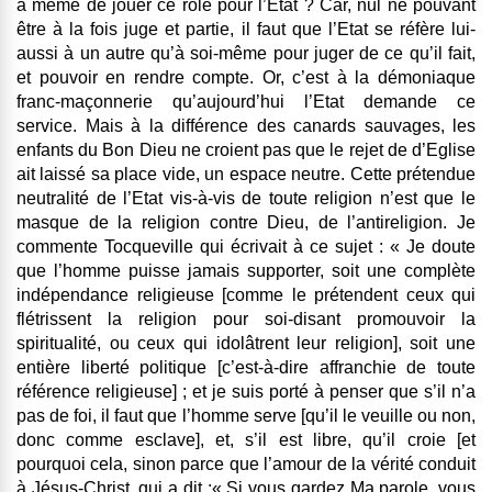
à même de jouer ce rôle pour l’Etat ? Car, nul ne pouvant
être à la fois juge et partie, il faut que l’Etat se réfère lui-
aussi à un autre qu’à soi-même pour juger de ce qu’il fait,
et pouvoir en rendre compte. Or, c’est à la démoniaque
franc-maçonnerie qu’aujourd’hui l’Etat demande ce
service. Mais à la différence des canards sauvages, les
enfants du Bon Dieu ne croient pas que le rejet de d’Eglise
ait laissé sa place vide, un espace neutre. Cette prétendue
neutralité de l’Etat vis-à-vis de toute religion n’est que le
masque de la religion contre Dieu, de l’antireligion. Je
commente Tocqueville qui écrivait à ce sujet : « Je doute
que l’homme puisse jamais supporter, soit une complète
indépendance religieuse [comme le prétendent ceux qui
flétrissent la religion pour soi-disant promouvoir la
spiritualité, ou ceux qui idolâtrent leur religion], soit une
entière liberté politique [c’est-à-dire affranchie de toute
référence religieuse] ; et je suis porté à penser que s’il n’a
pas de foi, il faut que l’homme serve [qu’il le veuille ou non,
donc comme esclave], et, s’il est libre, qu’il croie [et
pourquoi cela, sinon parce que l’amour de la vérité conduit
à Jésus-Christ, qui a dit :« Si vous gardez Ma parole, vous