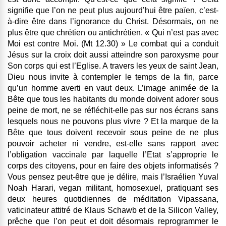
signifie que l’on ne peut plus aujourd’hui être païen, c’est-
à-dire être dans l’ignorance du Christ. Désormais, on ne
plus être que chrétien ou antichrétien. « Qui n’est pas avec
Moi est contre Moi. (Mt 12.30) » Le combat qui a conduit
Jésus sur la croix doit aussi atteindre son paroxysme pour
Son corps qui est l’Eglise. A travers les yeux de saint Jean,
Dieu nous invite à contempler le temps de la fin, parce
qu’un homme averti en vaut deux. L’image animée de la
Bête que tous les habitants du monde doivent adorer sous
peine de mort, ne se réfléchit-elle pas sur nos écrans sans
lesquels nous ne pouvons plus vivre ? Et la marque de la
Bête que tous doivent recevoir sous peine de ne plus
pouvoir acheter ni vendre, est-elle sans rapport avec
l’obligation vaccinale par laquelle l’Etat s’approprie le
corps des citoyens, pour en faire des objets informatisés ?
Vous pensez peut-être que je délire, mais l’Israélien Yuval
Noah Harari, vegan militant, homosexuel, pratiquant ses
deux heures quotidiennes de méditation Vipassana,
vaticinateur attitré de Klaus Schawb et de la Silicon Valley,
prêche que l’on peut et doit désormais reprogrammer le