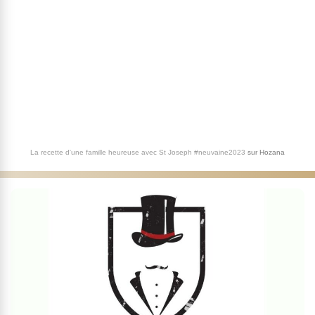
La recette d'une famille heureuse avec St Joseph #neuvaine2023
sur
Hozana