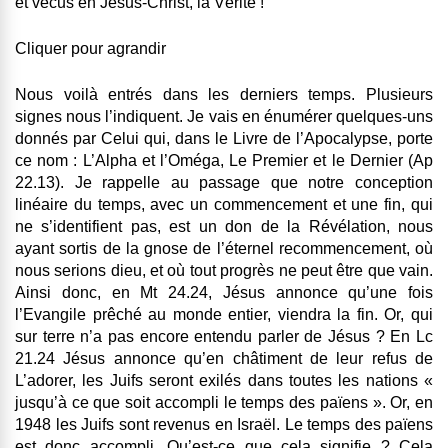
et vécus en Jésus-Christ, la Vérité !
Cliquer pour agrandir
Nous voilà entrés dans les derniers temps. Plusieurs
signes nous l’indiquent. Je vais en énumérer quelques-uns
donnés par Celui qui, dans le Livre de l’Apocalypse, porte
ce nom : L’Alpha et l’Oméga, Le Premier et le Dernier (Ap
22.13). Je rappelle au passage que notre conception
linéaire du temps, avec un commencement et une fin, qui
ne s’identifient pas, est un don de la Révélation, nous
ayant sortis de la gnose de l’éternel recommencement, où
nous serions dieu, et où tout progrès ne peut être que vain.
Ainsi donc, en Mt 24.24, Jésus annonce qu’une fois
l’Evangile prêché au monde entier, viendra la fin. Or, qui
sur terre n’a pas encore entendu parler de Jésus ? En Lc
21.24 Jésus annonce qu’en châtiment de leur refus de
L’adorer, les Juifs seront exilés dans toutes les nations «
jusqu’à ce que soit accompli le temps des païens ». Or, en
1948 les Juifs sont revenus en Israël. Le temps des païens
est donc accompli. Qu’est-ce que cela signifie ? Cela