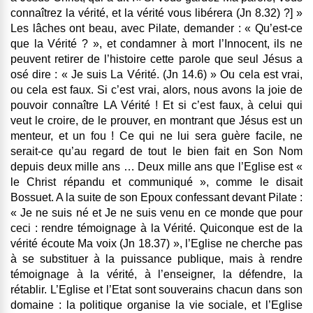
connaîtrez la vérité, et la vérité vous libérera (Jn 8.32) ?] »
Les lâches ont beau, avec Pilate, demander : « Qu’est-ce
que la Vérité ? », et condamner à mort l’Innocent, ils ne
peuvent retirer de l’histoire cette parole que seul Jésus a
osé dire : « Je suis La Vérité. (Jn 14.6) » Ou cela est vrai,
ou cela est faux. Si c’est vrai, alors, nous avons la joie de
pouvoir connaître LA Vérité ! Et si c’est faux, à celui qui
veut le croire, de le prouver, en montrant que Jésus est un
menteur, et un fou ! Ce qui ne lui sera guère facile, ne
serait-ce qu’au regard de tout le bien fait en Son Nom
depuis deux mille ans … Deux mille ans que l’Eglise est «
le Christ répandu et communiqué », comme le disait
Bossuet. A la suite de son Epoux confessant devant Pilate :
« Je ne suis né et Je ne suis venu en ce monde que pour
ceci : rendre témoignage à la Vérité. Quiconque est de la
vérité écoute Ma voix (Jn 18.37) », l’Eglise ne cherche pas
à se substituer à la puissance publique, mais à rendre
témoignage à la vérité, à l’enseigner, la défendre, la
rétablir. L’Eglise et l’Etat sont souverains chacun dans son
domaine : la politique organise la vie sociale, et l’Eglise