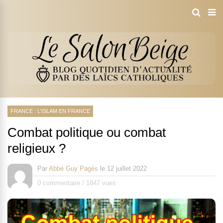
FRANCE : L'ISLAM EN FRANCE
Combat politique ou combat
religieux ?
Par
Abbé Guy Pagès
le
12 juillet 2022
0 commentaire
/
1847 vues