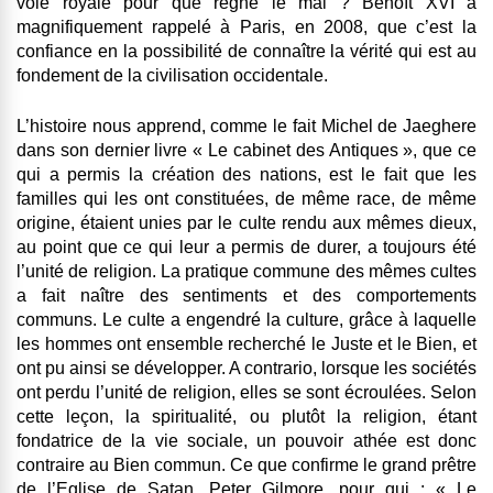
voie royale pour que règne le mal ? Benoît XVI a
magnifiquement rappelé à Paris, en 2008, que c’est la
confiance en la possibilité de connaître la vérité qui est au
fondement de la civilisation occidentale.
L’histoire nous apprend, comme le fait Michel de Jaeghere
dans son dernier livre « Le cabinet des Antiques », que ce
qui a permis la création des nations, est le fait que les
familles qui les ont constituées, de même race, de même
origine, étaient unies par le culte rendu aux mêmes dieux,
au point que ce qui leur a permis de durer, a toujours été
l’unité de religion. La pratique commune des mêmes cultes
a fait naître des sentiments et des comportements
communs. Le culte a engendré la culture, grâce à laquelle
les hommes ont ensemble recherché le Juste et le Bien, et
ont pu ainsi se développer. A contrario, lorsque les sociétés
ont perdu l’unité de religion, elles se sont écroulées. Selon
cette leçon, la spiritualité, ou plutôt la religion, étant
fondatrice de la vie sociale, un pouvoir athée est donc
contraire au Bien commun. Ce que confirme le grand prêtre
de l’Eglise de Satan, Peter Gilmore, pour qui : « Le