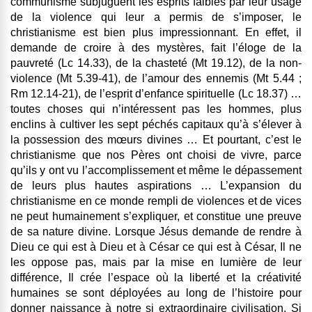
communisme subjuguent les esprits faibles par leur usage
de la violence qui leur a permis de s’imposer, le
christianisme est bien plus impressionnant. En effet, il
demande de croire à des mystères, fait l’éloge de la
pauvreté (Lc 14.33), de la chasteté (Mt 19.12), de la non-
violence (Mt 5.39-41), de l’amour des ennemis (Mt 5.44 ;
Rm 12.14-21), de l’esprit d’enfance spirituelle (Lc 18.37) …
toutes choses qui n’intéressent pas les hommes, plus
enclins à cultiver les sept péchés capitaux qu’à s’élever à
la possession des mœurs divines … Et pourtant, c’est le
christianisme que nos Pères ont choisi de vivre, parce
qu’ils y ont vu l’accomplissement et même le dépassement
de leurs plus hautes aspirations … L’expansion du
christianisme en ce monde rempli de violences et de vices
ne peut humainement s’expliquer, et constitue une preuve
de sa nature divine. Lorsque Jésus demande de rendre à
Dieu ce qui est à Dieu et à César ce qui est à César, Il ne
les oppose pas, mais par la mise en lumière de leur
différence, Il crée l’espace où la liberté et la créativité
humaines se sont déployées au long de l’histoire pour
donner naissance à notre si extraordinaire civilisation. Si