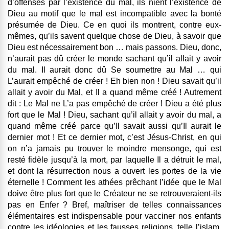
d’offensés par l’existence du mal, ils nient l’existence de
Dieu au motif que le mal est incompatible avec la bonté
présumée de Dieu. Ce en quoi ils montrent, contre eux-
mêmes, qu’ils savent quelque chose de Dieu, à savoir que
Dieu est nécessairement bon … mais passons. Dieu, donc,
n’aurait pas dû créer le monde sachant qu’il allait y avoir
du mal. Il aurait donc dû Se soumettre au Mal … qui
L’aurait empêché de créer ! Eh bien non ! Dieu savait qu’il
allait y avoir du Mal, et Il a quand même créé ! Autrement
dit : Le Mal ne L’a pas empêché de créer ! Dieu a été plus
fort que le Mal ! Dieu, sachant qu’il allait y avoir du mal, a
quand même créé parce qu’Il savait aussi qu’Il aurait le
dernier mot ! Et ce dernier mot, c’est Jésus-Christ, en qui
on n’a jamais pu trouver le moindre mensonge, qui est
resté fidèle jusqu’à la mort, par laquelle Il a détruit le mal,
et dont la résurrection nous a ouvert les portes de la vie
éternelle ! Comment les athées prêchant l’idée que le Mal
doive être plus fort que le Créateur ne se retrouveraient-ils
pas en Enfer ? Bref, maîtriser de telles connaissances
élémentaires est indispensable pour vacciner nos enfants
contre les idéologies et les fausses religions, telle l’islam,