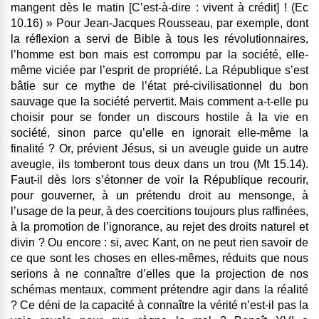
mangent dès le matin [C’est-à-dire : vivent à crédit] ! (Ec
10.16) » Pour Jean-Jacques Rousseau, par exemple, dont
la réflexion a servi de Bible à tous les révolutionnaires,
l’homme est bon mais est corrompu par la société, elle-
même viciée par l’esprit de propriété. La République s’est
bâtie sur ce mythe de l’état pré-civilisationnel du bon
sauvage que la société pervertit. Mais comment a-t-elle pu
choisir pour se fonder un discours hostile à la vie en
société, sinon parce qu’elle en ignorait elle-même la
finalité ? Or, prévient Jésus, si un aveugle guide un autre
aveugle, ils tomberont tous deux dans un trou (Mt 15.14).
Faut-il dès lors s’étonner de voir la République recourir,
pour gouverner, à un prétendu droit au mensonge, à
l’usage de la peur, à des coercitions toujours plus raffinées,
à la promotion de l’ignorance, au rejet des droits naturel et
divin ? Ou encore : si, avec Kant, on ne peut rien savoir de
ce que sont les choses en elles-mêmes, réduits que nous
serions à ne connaître d’elles que la projection de nos
schémas mentaux, comment prétendre agir dans la réalité
? Ce déni de la capacité à connaître la vérité n’est-il pas la