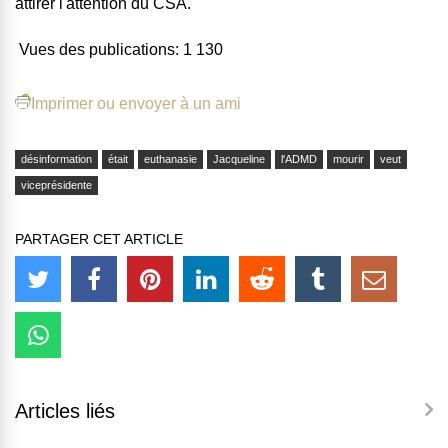
attirer l'attention du CSA.
Vues des publications:
1 130
Imprimer ou envoyer à un ami
désinformation
était
euthanasie
Jacqueline
l'ADMD
mourir
veut
viceprésidente
PARTAGER CET ARTICLE
Articles liés