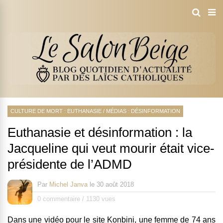
CULTURE DE MORT : EUTHANASIE
/
MÉDIAS : DÉSINFORMATION
Euthanasie et désinformation : la
Jacqueline qui veut mourir était vice-
présidente de l’ADMD
Par
Michel Janva
le
30 août 2018
0 commentaire
/
1130 vues
Dans une vidéo pour le site Konbini, une femme de 74 ans