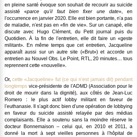
en pleine santé évoque son souhait de recourir au suicide
assisté «
parce qu'il faut bien fixer une date
»
,
en
l'occurrence en janvier 2020. Elle est bien portante, n'a pas
de maladie, n'est pas en «fin de vie». Sur un canapé, elle
discute avec Hugo Clément, du Petit journal puis du
Quotidien. À la fin de l'entretien, elle dit faire un «geste
militant». En même temps que cet entretien, Jacqueline
apparaît aussi sur un autre site («Brut») et accorde un
entretien au Nouvel Obs. Le Point, RTL, 20 minutes… tous
reprennent cette «nouvelle».
Or,
cette «Jacqueline» fut (ce qui n'est jamais dit) pendant
longtemps
vice-présidente de l'ADMD (Association pour le
droit de mourir dans la dignité), aux côtés de Jean-Luc
Romero : le plus actif lobby militant en faveur de
l'euthanasie.
Il s'agit donc bien d'une opération de lobbying
en faveur du suicide assisté relayée par des médias
complaisants. Elle a soutenu sans la moindre réserve le
docteur Bonnemaison – celui qui, en 2010 et 2011, a
donné la mort à sept vieilles personnes à l'hôpital de