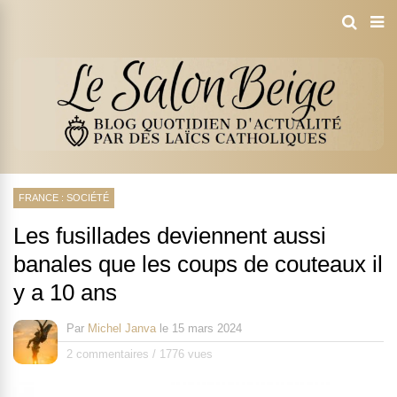
FRANCE : SOCIÉTÉ
Les fusillades deviennent aussi
banales que les coups de couteaux il
y a 10 ans
Par
Michel Janva
le
15 mars 2024
2 commentaires
/
1776 vues