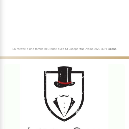
La recette d'une famille heureuse avec St Joseph #neuvaine2023
sur
Hozana