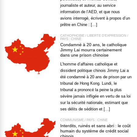
journaliste et auteur, au service
information de l’AED, et que nous
avions interrogé, écrivent à propos d’un
prêtre en Chine : […]
CATHOPHOBIE
/
LIBERTÉ D'EXPRESSION
/
PAYS : CHINE
Condamné à 20 ans, le catholique
Jimmy Lai mourra certainement
dans une prison chinoise
L’homme d’affaires catholique et
dissident politique chinois Jimmy Lai a
été condamné à 20 ans de prison par un
tribunal de Hong Kong. Lundi, le
tribunal a prononcé la peine la plus
sévère jamais infligée en vertu de sa loi
sur la sécurité nationale, estimant que
ses délits de sédition et […]
COMMUNISME
/
PAYS : CHINE
Interdits, ruinés et sans abri : le coût
humain du système de crédit social
chinois